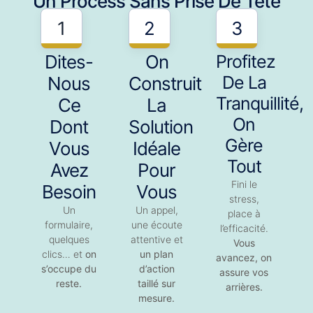
Un Process Sans Prise De Tête
1
2
3
Dites-
On
Profitez
De La
Nous
Construit
Tranquillité,
Ce
La
On
Dont
Solution
Gère
Vous
Idéale
Tout
Avez
Pour
Fini le
Besoin
Vous
stress,
Un
Un appel,
place à
formulaire,
une écoute
l’efficacité.
quelques
attentive et
Vous
clics… et
on
un plan
avancez,
on
s’occupe du
d’action
assure vos
reste.
taillé sur
arrières.
mesure.