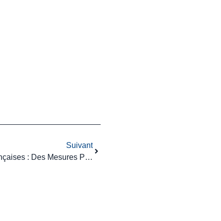
Suivant
Attractivité Des Entreprises Françaises : Des Mesures Pratiques Pour Attirer Les Investisseurs