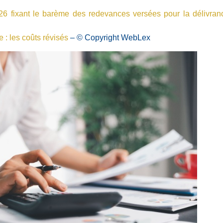
26 fixant le barème des redevances versées pour la délivrance
e : les coûts révisés
– © Copyright WebLex