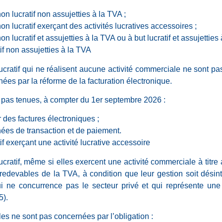
on lucratif non assujetties à la TVA ;
on lucratif exerçant des activités lucratives accessoires ;
on lucratif et assujetties à la TVA ou à but lucratif et assujetties
if non assujetties à la TVA
ucratif qui ne réalisent aucune activité commerciale ne sont pa
rnées par la réforme de la facturation électronique.
nt pas tenues, à compter du 1er septembre 2026 :
r des factures électroniques ;
nées de transaction et de paiement.
if exerçant une activité lucrative accessoire
ucratif, même si elles exercent une activité commerciale à titre
edevables de la TVA, à condition que leur gestion soit désinté
ui ne concurrence pas le secteur privé et qui représente une
5).
es ne sont pas concernées par l’obligation :