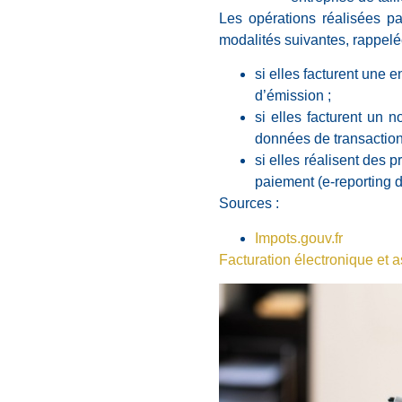
Les opérations réalisées pa
modalités suivantes, rappelée
si elles facturent une e
d’émission ;
si elles facturent un n
données de transaction 
si elles réalisent des 
paiement (e-reporting d
Sources :
Impots.gouv.fr
Facturation électronique et 