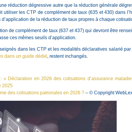
 une réduction dégressive autre que la réduction générale dégre
it utiliser les CTP de complément de taux (635 et 430) dans l’
 d’application de la réduction de taux propres à chaque cotisati
on de complément de taux (637 et 437) qui devront être rensei
asse ces mêmes seuils d’application.
seignés dans les CTP et les modalités déclaratives salarié par 
lés dans un guide dédié
, restent inchangés.
fr : « Déclaration en 2026 des cotisations d’assurance maladie 
e 2025
rme des cotisations patronales en 2026 ?
– © Copyright WebLe