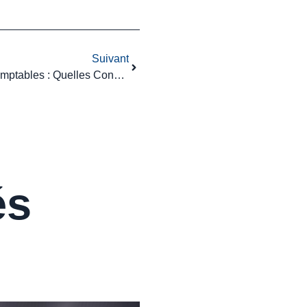
Suivant
CVAE Et Nouvelles Normes Comptables : Quelles Conséquences ?
és