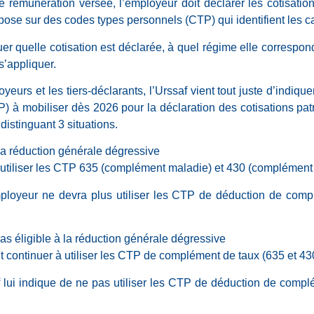
rémunération versée, l’employeur doit déclarer les cotisations
epose sur des codes types personnels (CTP) qui identifient les ca
r quelle cotisation est déclarée, à quel régime elle correspon
 s’appliquer.
urs et les tiers-déclarants, l’Urssaf vient tout juste d’indique
) à mobiliser dès 2026 pour la déclaration des cotisations pa
 distinguant 3 situations.
la réduction générale dégressive
à utiliser les CTP 635 (complément maladie) et 430 (complément d
mployeur ne devra plus utiliser les CTP de déduction de comp
as éligible à la réduction générale dégressive
t continuer à utiliser les CTP de complément de taux (635 et 43
lui indique de ne pas utiliser les CTP de déduction de complé